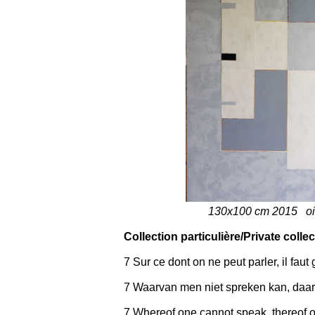
130x100 cm
2015 oil
Collection particulière/Private colle
7 Sur ce dont on ne peut parler, il faut 
7 Waarvan men niet spreken kan, daa
7 Whereof one cannot speak, thereof o