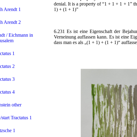
denial. It is a property of “1 + 1 + 1 + 1” t
h Arendt 1
1) + (1 + 1)”
h Arendt 2
6.231 Es ist eine Eigenschaft der Bejahu
dt / Eichmann in
Verneinung auffassen kann. Es ist eine Ei
rusalem
dass man es als „(1 + 1) + (1 + 1)“ auffass
ctatus 1
ctatus 2
ctatus 3
ctatus 4
nstein other
start Tractatus 1
tzsche 1