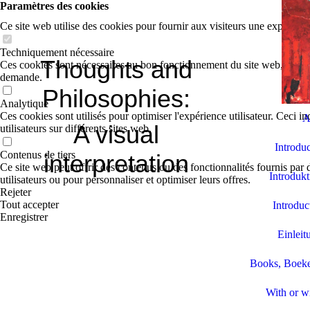
Paramètres des cookies
Ce site web utilise des cookies pour fournir aux visiteurs une expérience
Techniquement nécessaire
Thoughts and
Ces cookies sont nécessaires au bon fonctionnement du site web, par exe
demande.
Philosophies:
Analytique
Ces cookies sont utilisés pour optimiser l'expérience utilisateur. Ceci inc
A
A visual
utilisateurs sur différents sites web.
Introdu
Contenus de tiers
interpretation
Ce site web peut offrir des contenus ou des fonctionnalités fournis par d
Introdukt
utilisateurs ou pour personnaliser et optimiser leurs offres.
Rejeter
Tout accepter
Introduc
Enregistrer
Einleit
Books, Boeke
With or wi