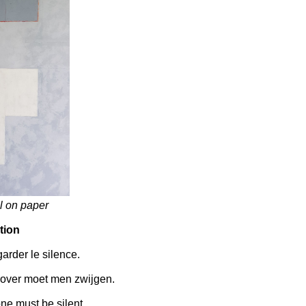
 on paper
ction
garder le silence.
rover moet men zwijgen.
ne must be silent.