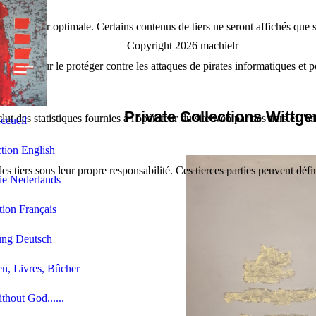
 utilisateur optimale. Certains contenus de tiers ne seront affichés que s
Copyright 2026 machielr
mple pour le protéger contre les attaques de pirates informatiques et p
Private Collections Wittge
lut des statistiques fournies à l'opérateur du site web par des tiers et l'a
ccueil
ction English
es tiers sous leur propre responsabilité. Ces tierces parties peuvent défi
ie Nederlands
tion Français
ung Deutsch
n, Livres, Bûcher
thout God......