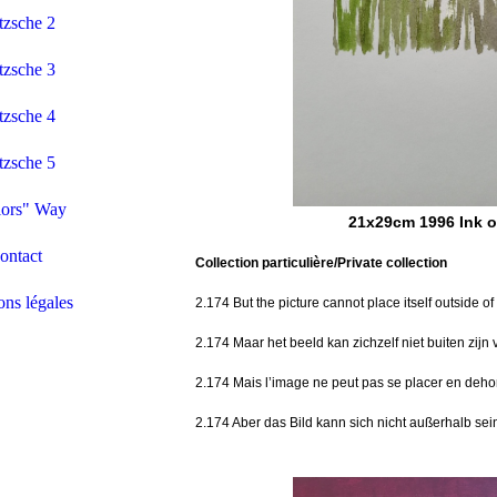
tzsche 2
tzsche 3
tzsche 4
tzsche 5
iors" Way
21x29cm 1996 Ink o
ontact
Collection particulière/Private collection
ns légales
2.174 But the picture cannot place itself outside of 
2.174 Maar het beeld kan zichzelf niet buiten zijn 
2.174 Mais l’image ne peut pas se placer en deho
2.174 Aber das Bild kann sich nicht außerhalb sein