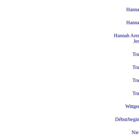
Hanna
Hanna
Hannah Aren
Je
Tra
Tra
Tra
Tra
Wittge
Début/begin/
Nie