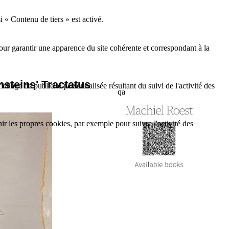
i « Contenu de tiers » est activé.
our garantir une apparence du site cohérente et correspondant à la
nsteins' Tractatus
ffichage de publicité personnalisée résultant du suivi de l'activité des
qa
nir les propres cookies, par exemple pour suivre l'activité des