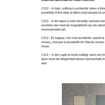
2.012 – In logic, nothing is accidental: when a thing
possibility of that state of affairs must already be p
2.012 – In de logica is niets toevallig: wanneer e
voordoet, dan moet de mogelijkheid van die stand 
voorondersteld zijn.
2.012 - En logique, rien n'est accidentel quand l
choses, c'est que la possibilité de l'état de choses
chose.
2.012 – In der Logik ist nichts zufällig: wenn ein
dann muss die Möglichkeit dieses Sachverhalts im
sein.