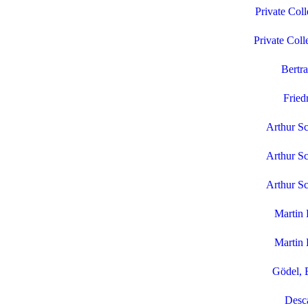
Private Coll
Private Coll
Bertra
Fried
Arthur S
Arthur S
Arthur S
Martin 
Martin 
Gödel, 
Desca