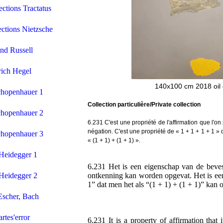
ections Tractatus
ections Nietzsche
nd Russell
rich Hegel
140x100 cm 2018 oil
chopenhauer 1
Collection particulière/Private collection
chopenhauer 2
6.231 C'est une propriété de l'affirmation que l'
négation. C'est une propriété de « 1 + 1 + 1 + 1 »
chopenhauer 3
« (1 + 1) + (1 + 1) ».
Heidegger 1
6.231 Het is een eigenschap van de bevest
Heidegger 2
ontkenning kan worden opgevat. Het is ee
1” dat men het als “(1 + 1) + (1 + 1)” kan 
Escher, Bach
rtes'error
6.231 It is a property of affirmation that